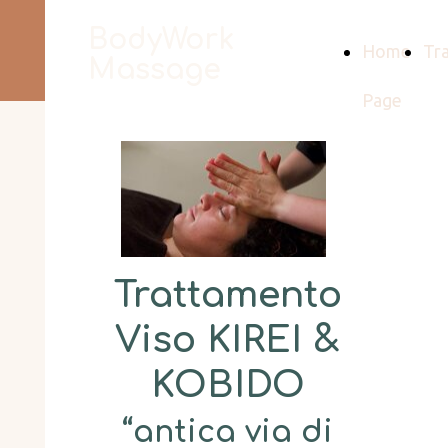
BodyWork
Home
Tr
Massage
Page
Trattamento
Viso KIREI &
KOBIDO
“antica via di