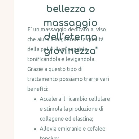
bellezza o
massaggio
E’ un massaggio dedicato al viso
dell’eterna
che aiuta a migliorare la qualità
della pelle illuminandola,
giovinezza"
tonificandola e levigandola.
Grazie a questo tipo di
trattamento possiamo trarre vari
benefici:
Accelera il ricambio cellulare
e stimola la produzione di
collagene ed elastina;
Allevia emicranie e cefalee
tensive;